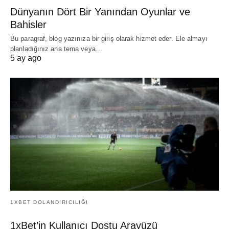
Dünyanın Dört Bir Yanından Oyunlar ve
Bahisler
Bu paragraf, blog yazınıza bir giriş olarak hizmet eder. Ele almayı
planladığınız ana tema veya…
5 ay ago
1XBET DOLANDIRICILIĞI
1xBet’in Kullanıcı Dostu Arayüzü