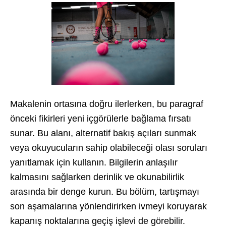
Makalenin ortasına doğru ilerlerken, bu paragraf
önceki fikirleri yeni içgörülerle bağlama fırsatı
sunar. Bu alanı, alternatif bakış açıları sunmak
veya okuyucuların sahip olabileceği olası soruları
yanıtlamak için kullanın. Bilgilerin anlaşılır
kalmasını sağlarken derinlik ve okunabilirlik
arasında bir denge kurun. Bu bölüm, tartışmayı
son aşamalarına yönlendirirken ivmeyi koruyarak
kapanış noktalarına geçiş işlevi de görebilir.