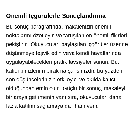
Önemli İçgörülerle Sonuçlandırma
Bu sonuç paragrafında, makalenizin önemli
noktalarını özetleyin ve tartışılan en önemli fikirleri
pekiştirin. Okuyucuları paylaşılan içgörüler üzerine
düşünmeye teşvik edin veya kendi hayatlarında
uygulayabilecekleri pratik tavsiyeler sunun. Bu,
kalıcı bir izlenim bırakma şansınızdır, bu yüzden
son düşüncelerinizin etkileyici ve akılda kalıcı
olduğundan emin olun. Güçlü bir sonuç, makaleyi
bir araya getirmenin yanı sıra, okuyucuları daha
fazla katılım sağlamaya da ilham verir.