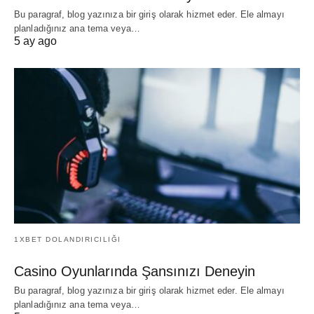
Bu paragraf, blog yazınıza bir giriş olarak hizmet eder. Ele almayı
planladığınız ana tema veya…
5 ay ago
1XBET DOLANDIRICILIĞI
Casino Oyunlarında Şansınızı Deneyin
Bu paragraf, blog yazınıza bir giriş olarak hizmet eder. Ele almayı
planladığınız ana tema veya…