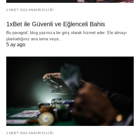
1XBET DOLANDIRICILIĞI
1xBet ile Güvenli ve Eğlenceli Bahis
Bu paragraf, blog yazınıza bir giriş olarak hizmet eder. Ele almayı
planladığınız ana tema veya…
5 ay ago
1XBET DOLANDIRICILIĞI