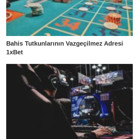
Bahis Tutkunlarının Vazgeçilmez Adresi
1xBet